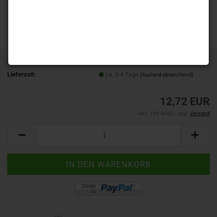
Art.Nr.:
914-600
Lieferzeit:
ca. 3-4 Tage
(Ausland abweichend)
12,72 EUR
inkl. 19% MwSt. zzgl.
Versand