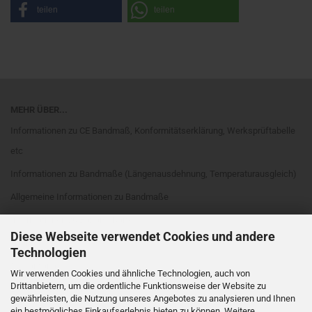
teilen
teilen
MEHR ÜBER...
Informationen zu CE Bandmaß, Konformitätserklärung, Werksprüftabelle
etc
Informationen zu Bandmaße (Längenausdehnung, Temperaturausgleich)
Allgemeine Informationen zu Bandmaße
Informationen zu Bandmaßarten
Diese Webseite verwendet Cookies und andere
Rahmenarten
Technologien
Maßanfang
Wir verwenden Cookies und ähnliche Technologien, auch von
Drittanbietern, um die ordentliche Funktionsweise der Website zu
EG Genauigkeitsklassen
gewährleisten, die Nutzung unseres Angebotes zu analysieren und Ihnen
Cookie Einstellungen
ein bestmögliches Einkaufserlebnis bieten zu können. Weitere