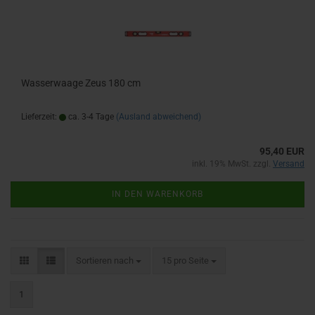
Wasserwaage Zeus 180 cm
Lieferzeit:
ca. 3-4 Tage
(Ausland abweichend)
95,40 EUR
inkl. 19% MwSt. zzgl.
Versand
IN DEN WARENKORB
Sortieren nach
pro Seite
Sortieren nach
15 pro Seite
1