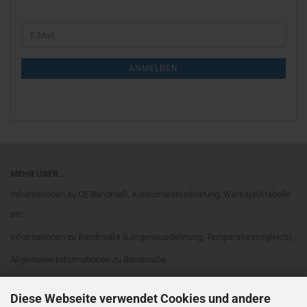
WEITER
E-
ZUR
Mail
NEWSLETTER-
ANMELDUNG
ANMELDEN
MEHR ÜBER...
Informationen zu CE Bandmaß, Konformitätserklärung, Werksprüftabelle
etc
Informationen zu Bandmaße (Längenausdehnung, Temperaturausgleich)
Allgemeine Informationen zu Bandmaße
Informationen zu Bandmaßarten
Diese Webseite verwendet Cookies und andere
Rahmenarten