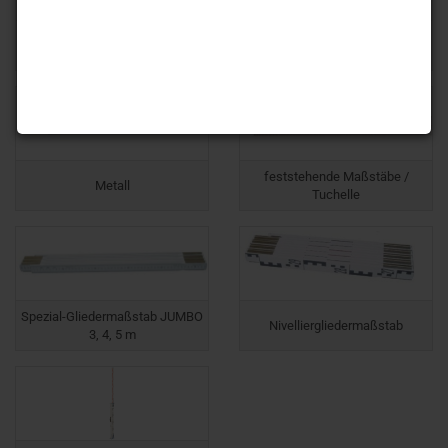
Holz
Kunststoff
feststehende Maßstäbe /
Metall
Tuchelle
Spezial-Gliedermaßstab JUMBO
Nivelliergliedermaßstab
3, 4, 5 m