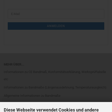
WEITER
E-
ZUR
Mail
NEWSLETTER-
ANMELDUNG
ANMELDEN
MEHR ÜBER...
Informationen zu CE Bandmaß, Konformitätserklärung, Werksprüftabelle
etc
Informationen zu Bandmaße (Längenausdehnung, Temperaturausgleich)
Allgemeine Informationen zu Bandmaße
Informationen zu Bandmaßarten
Diese Webseite verwendet Cookies und andere