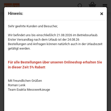
Hinweis:
Zollstöcke / Gliedermaßstäbe / Nivelliermaßstab
Sehr geehrte Kunden und Besucher,
Wir befindet uns bis einschließlich 21.08.2026 im Betriebsurlaub.
alle Maßstäbe/Zollstöcke die mit CE gekennzeichnet sind werden
Erster Versandtag nach dem Urlaub ist der 24.08.26
als konformitätsbewertet geliefert
Bestellungen und Anfragen können natürlich auch in der Urlaubszeit
bei den Spezialgliedermaßstäben und Nivelliergliedermaßstäben
getätigt werden.
ist dies als Option ebenfalls möglich
bei Nivelliergliedermaßstäben nur die mm Teilung
Für alle Bestellungen über unseren Onlineshop erhalten Sie
in dieser Zeit 5% Rabatt
Mit freundlichen Grüßen
Roman Lenk
Libellino Nivellierhilfe für
Holzgliedermaßstab mit
Team Exakta Messwerkzeuge
Zollstöcke
Messingzunge