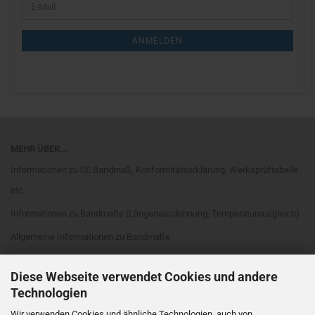
E-
ZUR
Mail
NEWSLETTER-
ANMELDUNG
ANMELDEN
MEHR ÜBER...
Informationen zu CE Bandmaß, Konformitätserklärung, Werksprüftabelle
etc
Informationen zu Bandmaße (Längenausdehnung, Temperaturausgleich)
Allgemeine Informationen zu Bandmaße
Informationen zu Bandmaßarten
Diese Webseite verwendet Cookies und andere
Rahmenarten
Technologien
Maßanfang
Wir verwenden Cookies und ähnliche Technologien, auch von