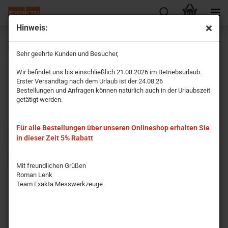
Hinweis:
Präzisions-Wasserwaage mit flacher Sohle 1 Libelle
Sehr geehrte Kunden und Besucher,
Wir befindet uns bis einschließlich 21.08.2026 im Betriebsurlaub.
Erster Versandtag nach dem Urlaub ist der 24.08.26
Bestellungen und Anfragen können natürlich auch in der Urlaubszeit
getätigt werden.
Für alle Bestellungen über unseren Onlineshop erhalten Sie
Sortieren nach
pro Seite
Sortieren nach
15 pro Seite
in dieser Zeit 5% Rabatt
1
Mit freundlichen Grüßen
Roman Lenk
Team Exakta Messwerkzeuge