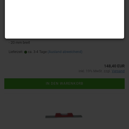
Präzisions-Wasserwaage flache Sohle 100mm
- Empfindlichkeit 1 mm/m
- nur mit Horizontallibelle
- mit flacher Sohle
- 20 mm breit
Lieferzeit:
ca. 3-4 Tage
(Ausland abweichend)
148,40 EUR
inkl. 19% MwSt. zzgl.
Versand
IN DEN WARENKORB