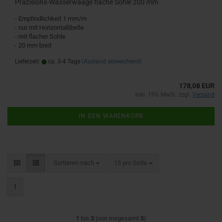
Präzisions-Wasserwaage flache Sohle 200 mm
- Empfindlichkeit 1 mm/m
- nur mit Horizontallibelle
- mit flacher Sohle
- 20 mm breit
Lieferzeit:
ca. 3-4 Tage
(Ausland abweichend)
178,08 EUR
inkl. 19% MwSt. zzgl.
Versand
IN DEN WARENKORB
Sortieren nach
pro Seite
Sortieren nach
15 pro Seite
1
1
bis
3
(von insgesamt
3
)