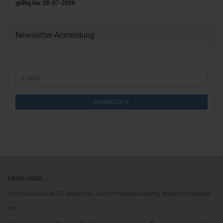
gültig bis 28-07-2026
Newsletter-Anmeldung
WEITER
E-
ZUR
Mail
NEWSLETTER-
ANMELDUNG
ANMELDEN
MEHR ÜBER...
Informationen zu CE Bandmaß, Konformitätserklärung, Werksprüftabelle
etc