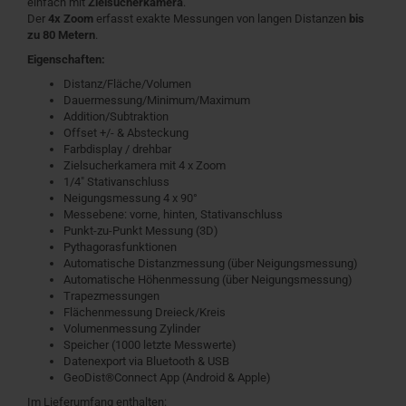
einfach mit
Zielsucherkamera
.
Der
4x Zoom
erfasst exakte Messungen von langen Distanzen
bis
zu 80 Metern
.
Eigenschaften:
Distanz/Fläche/Volumen
Dauermessung/Minimum/Maximum
Addition/Subtraktion
Offset +/- & Absteckung
Farbdisplay / drehbar
Zielsucherkamera mit 4 x Zoom
1/4" Stativanschluss
Neigungsmessung 4 x 90°
Messebene: vorne, hinten, Stativanschluss
Punkt-zu-Punkt Messung (3D)
Pythagorasfunktionen
Automatische Distanzmessung (über Neigungsmessung)
Automatische Höhenmessung (über Neigungsmessung)
Trapezmessungen
Flächenmessung Dreieck/Kreis
Volumenmessung Zylinder
Speicher (1000 letzte Messwerte)
Datenexport via Bluetooth & USB
GeoDist®Connect App (Android & Apple)
Im Lieferumfang enthalten: