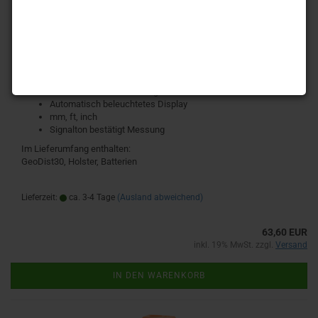
Extrem schmal, dadurch sehr handlich und griffig, passt in jede
Hosentasche. Die sehr übersichtliche Tastatur erlaubt einfachste
Bedienung. Kantenschutz durch Gummierung.
Fläche
Volumen
Referenz: vorne, hinten
Automatische Abschaltung
Automatisch beleuchtetes Display
mm, ft, inch
Signalton bestätigt Messung
Im Lieferumfang enthalten:
GeoDist30, Holster, Batterien
Lieferzeit:
ca. 3-4 Tage
(Ausland abweichend)
63,60 EUR
inkl. 19% MwSt. zzgl.
Versand
IN DEN WARENKORB