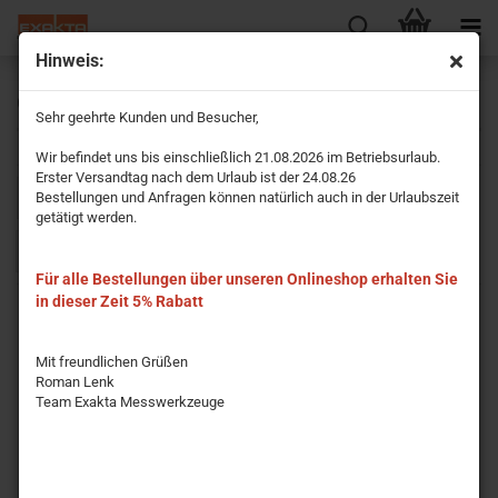
Hinweis:
GeoDist Entfernungsmesser
Sehr geehrte Kunden und Besucher,
Wir befindet uns bis einschließlich 21.08.2026 im Betriebsurlaub.
Erster Versandtag nach dem Urlaub ist der 24.08.26
Sortieren nach
pro Seite
Bestellungen und Anfragen können natürlich auch in der Urlaubszeit
Sortieren nach
15 pro Seite
getätigt werden.
1
Für alle Bestellungen über unseren Onlineshop erhalten Sie
in dieser Zeit 5% Rabatt
Mit freundlichen Grüßen
Roman Lenk
Team Exakta Messwerkzeuge
GeoDist30