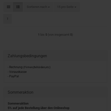
Sortieren nach
pro Seite
Sortieren nach
15 pro Seite
1
1
bis
5
(von insgesamt
5
)
Zahlungsbedingungen
- Rechnung
(Firmen,Behörden,etc)
- Vorauskasse
- PayPal
Sommeraktion
Sommeraktion
5% auf jede Bestellung über den Onlineshop