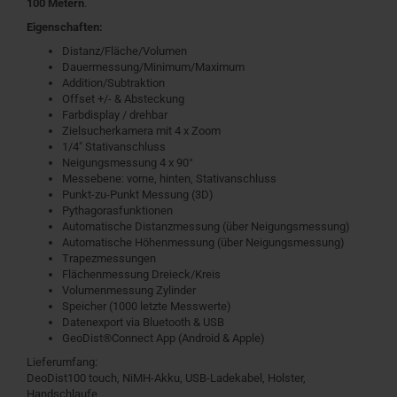
100 Metern
.
Eigenschaften:
Distanz/Fläche/Volumen
Dauermessung/Minimum/Maximum
Addition/Subtraktion
Offset +/- & Absteckung
Farbdisplay / drehbar
Zielsucherkamera mit 4 x Zoom
1/4" Stativanschluss
Neigungsmessung 4 x 90°
Messebene: vorne, hinten, Stativanschluss
Punkt-zu-Punkt Messung (3D)
Pythagorasfunktionen
Automatische Distanzmessung (über Neigungsmessung)
Automatische Höhenmessung (über Neigungsmessung)
Trapezmessungen
Flächenmessung Dreieck/Kreis
Volumenmessung Zylinder
Speicher (1000 letzte Messwerte)
Datenexport via Bluetooth & USB
GeoDist®Connect App (Android & Apple)
Lieferumfang:
DeoDist100 touch, NiMH-Akku, USB-Ladekabel, Holster,
Handschlaufe