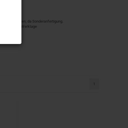
ausgeschlossen, da Sonderanfertigung.
teilung ca. 4-5 Werktage
 auswählbar:
1