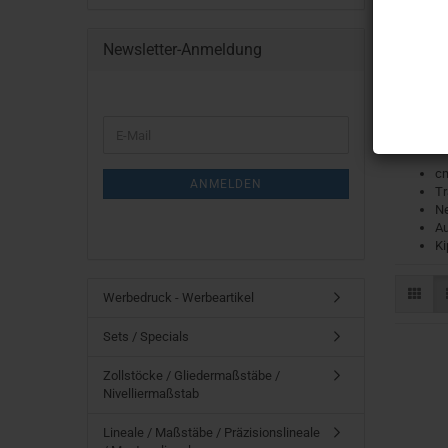
Newsletter-Anmeldung
WEITER
E-
ZUR
Mail
NEWSLETTER-
cm
ANMELDUNG
ANMELDEN
Tr
Ne
A
Ki
Werbedruck - Werbeartikel
Sets / Specials
Zollstöcke / Gliedermaßstäbe /
Nivelliermaßstab
Lineale / Maßstäbe / Präzisionslineale