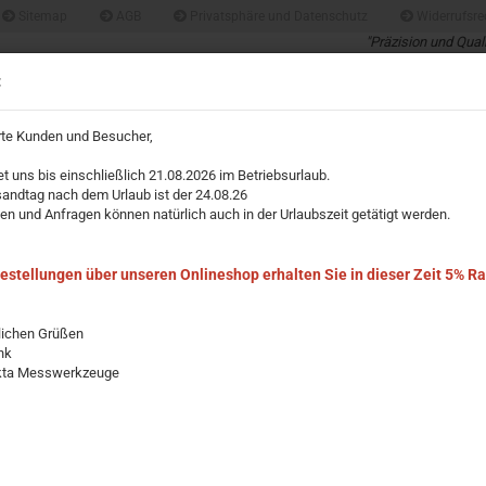
Sitemap
AGB
Privatsphäre und Datenschutz
Widerrufsre
"Präzision und Qual
Profis für Profis un
Suche...
:
über 40 Jahre Erfah
rte Kunden und Besucher,
IMPRESSUM
et uns bis einschließlich 21.08.2026 im Betriebsurlaub.
»
»
sandtag nach dem Urlaub ist der 24.08.26
Richtscheite / Estrichlatte / Kartätsche / Messkeil
klappbare Richtscheite
en und Anfragen können natürlich auch in der Urlaubszeit getätigt werden.
are Richtscheite - Modell Niedermeier
Bestellungen über unseren Onlineshop erhalten Sie in dieser Zeit 5% R
lichen Grüßen
nk
kta Messwerkzeuge