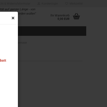
cht & Widerrufsformular
Kundenlogin
Merkzettel
ität auf ganzer Länge - von
d alle die es werden wollen"
Ihr Warenkorb
rung für Sie
0,00 EUR
 - Modell Niedermeier
abatt