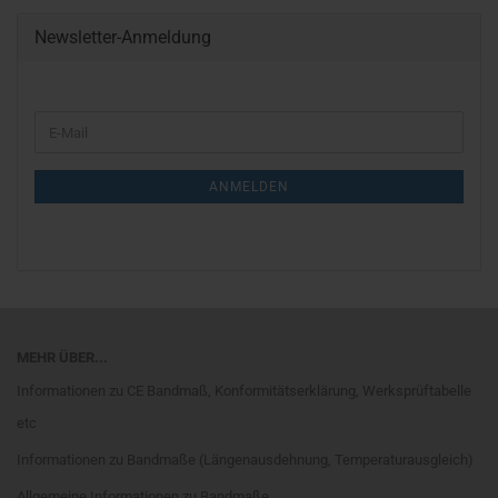
Newsletter-Anmeldung
WEITER
E-
ZUR
Mail
NEWSLETTER-
ANMELDUNG
ANMELDEN
MEHR ÜBER...
Informationen zu CE Bandmaß, Konformitätserklärung, Werksprüftabelle
etc
Informationen zu Bandmaße (Längenausdehnung, Temperaturausgleich)
Allgemeine Informationen zu Bandmaße