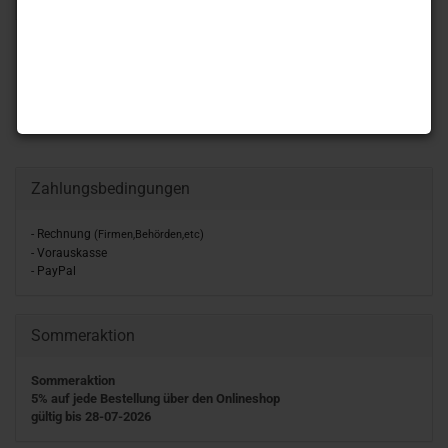
Zahlungsbedingungen
- Rechnung
(Firmen,Behörden,etc)
- Vorauskasse
- PayPal
Sommeraktion
Sommeraktion
5% auf jede Bestellung über den Onlineshop
gültig bis 28-07-2026