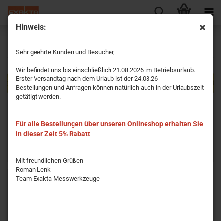
Hinweis:
polysan Nullpunkt in der Mitte 13 mm
Sehr geehrte Kunden und Besucher,
Wir befindet uns bis einschließlich 21.08.2026 im Betriebsurlaub.
Erster Versandtag nach dem Urlaub ist der 24.08.26
Bestellungen und Anfragen können natürlich auch in der Urlaubszeit
getätigt werden.
Für alle Bestellungen über unseren Onlineshop erhalten Sie
in dieser Zeit 5% Rabatt
polysan ohne Selbstklebefolie
polysan mit Selbstklebefolie
Mit freundlichen Grüßen
Roman Lenk
Team Exakta Messwerkzeuge
5m / 200inches vom O-Punkt