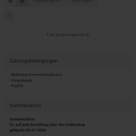
Sortieren nach
pro Seite
Sortieren nach
15 pro Seite
1
1
bis
2
(von insgesamt
2
)
Zahlungsbedingungen
- Rechnung
(Firmen,Behörden,etc)
- Vorauskasse
- PayPal
Sommeraktion
Sommeraktion
5% auf jede Bestellung über den Onlineshop
gültig bis 28-07-2026