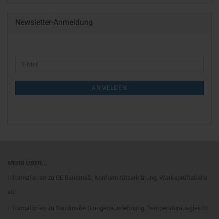
Newsletter-Anmeldung
WEITER
E-
ZUR
Mail
NEWSLETTER-
ANMELDUNG
ANMELDEN
MEHR ÜBER...
Informationen zu CE Bandmaß, Konformitätserklärung, Werksprüftabelle
etc
Informationen zu Bandmaße (Längenausdehnung, Temperaturausgleich)