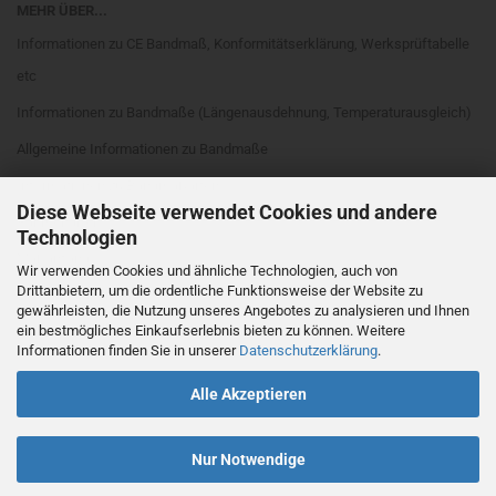
MEHR ÜBER...
Informationen zu CE Bandmaß, Konformitätserklärung, Werksprüftabelle
etc
Informationen zu Bandmaße (Längenausdehnung, Temperaturausgleich)
Allgemeine Informationen zu Bandmaße
Informationen zu Bandmaßarten
Diese Webseite verwendet Cookies und andere
Rahmenarten
Technologien
Maßanfang
Wir verwenden Cookies und ähnliche Technologien, auch von
Drittanbietern, um die ordentliche Funktionsweise der Website zu
EG Genauigkeitsklassen
gewährleisten, die Nutzung unseres Angebotes zu analysieren und Ihnen
Cookie Einstellungen
ein bestmögliches Einkaufserlebnis bieten zu können. Weitere
Informationen finden Sie in unserer
Datenschutzerklärung
.
Alle Akzeptieren
Nur Notwendige