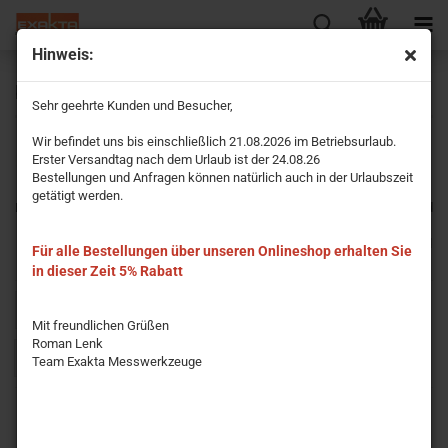
Hinweis:
biegsam - nichtrostend Teilung von rechts nach links
Sehr geehrte Kunden und Besucher,
Wir befindet uns bis einschließlich 21.08.2026 im Betriebsurlaub.
Erster Versandtag nach dem Urlaub ist der 24.08.26
Bestellungen und Anfragen können natürlich auch in der Urlaubszeit
getätigt werden.
Die Stahlmaßstäbe bis 4.000 mm Länge entsprechen der EG-Klasse II und
sind als Prüfmittel geeignet. Bitte fordern Sie in diesem Fall ein Werks-
Kalibrierzertifikat gleich mit an. Stahlmaßstäbe über 4.000 mm Länge sind
Für alle Bestellungen über unseren Onlineshop erhalten Sie
nach Werksnorm gefertigt.
in dieser Zeit 5% Rabatt
Sortieren nach
pro Seite
Sortieren nach
15 pro Seite
Mit freundlichen Grüßen
Roman Lenk
1
Team Exakta Messwerkzeuge