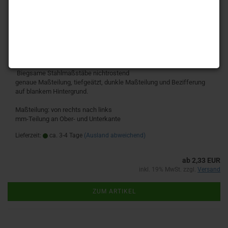
nichtrostend von rechts nach links 150 mm
Biegsame Stahlmaßstäbe nichtrostend
genaue Maßteilung, tiefgeätzt, dunkle Maßteilung und Bezifferung
auf blankem Hintergrund.
Maßteilung: von rechts nach links
mm-Teilung an Ober- und Unterkante
Lieferzeit:
ca. 3-4 Tage
(Ausland abweichend)
ab 2,33 EUR
inkl. 19% MwSt. zzgl.
Versand
ZUM ARTIKEL