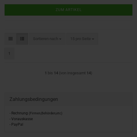
ZUM ARTIKEL
Sortieren nach
pro Seite
Sortieren nach
15 pro Seite
1
1
bis
14
(von insgesamt
14
)
Zahlungsbedingungen
- Rechnung
(Firmen,Behörden,etc)
- Vorauskasse
- PayPal