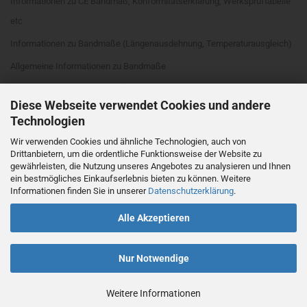
Informationen zu CE Bandmaß, Konformitätserklärung, Werksprüftabelle
etc
Informationen zu Bandmaße (Längenausdehnung, Temperaturausgleich)
Allgemeine Informationen zu Bandmaße
Informationen zu Bandmaßarten
Diese Webseite verwendet Cookies und andere
Rahmenarten
Technologien
Maßanfang
Wir verwenden Cookies und ähnliche Technologien, auch von
Drittanbietern, um die ordentliche Funktionsweise der Website zu
EG Genauigkeitsklassen
gewährleisten, die Nutzung unseres Angebotes zu analysieren und Ihnen
Cookie Einstellungen
ein bestmögliches Einkaufserlebnis bieten zu können. Weitere
Informationen finden Sie in unserer
Datenschutzerklärung
.
Alle Akzeptieren
Nur Notwendige
Weitere Informationen
Webshop
by Gambio.de © 2026