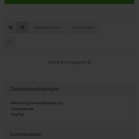
Sortieren nach
pro Seite
Sortieren nach
15 pro Seite
1
1
bis
2
(von insgesamt
2
)
Zahlungsbedingungen
- Rechnung
(Firmen,Behörden,etc)
- Vorauskasse
- PayPal
Sommeraktion