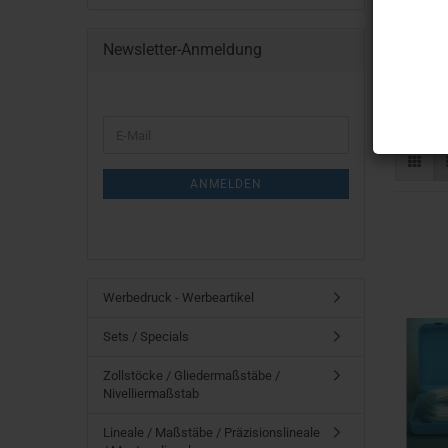
Newsletter-Anmeldung
sind das 
um Anrei
Mit der 
WEITER
E-
ZUR
Mail
NEWSLETTER-
ANMELDUNG
ANMELDEN
Werbedruck - Werbeartikel
Sets / Specials
Zollstöcke / Gliedermaßstäbe /
Nivelliermaßstab
Lineale / Maßstäbe / Präzisionslineale