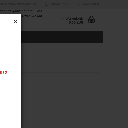
cht & Widerrufsformular
Kundenlogin
Merkzettel
ität auf ganzer Länge - von
d alle die es werden wollen"
Ihr Warenkorb
rung für Sie
0,00 EUR
abatt