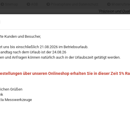
Sitemap
AGB
Privatsphäre und Datenschutz
Widerrufsre
"Präzision und Qual
Profis für Profis un
Suche...
:
über 40 Jahre Erfah
rte Kunden und Besucher,
IMPRESSUM
et uns bis einschließlich 21.08.2026 im Betriebsurlaub.
»
»
sandtag nach dem Urlaub ist der 24.08.26
Wasserwaagen
Schlauch-Wasserwaagen
en und Anfragen können natürlich auch in der Urlaubszeit getätigt werden.
uch-Wasserwaage
Bestellungen über unseren Onlineshop erhalten Sie in dieser Zeit 5% R
lichen Grüßen
nk
kta Messwerkzeuge