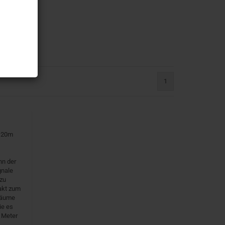
issen werden.
1
t 20m
nn der
gnale
zu
takt zum
Räume
ie es
 Meter