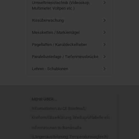
Umweltmesstechnik (Videoskop,
Multimeter, Voltpen etc.)
Rissüberwachung
Messketten / Markiernägel
Pegellatten / Kanaldeckelheber
Paralellunterlage / Tiefenmessbrücke
Lehren - Schablonen
MEHR ÜBER...
Informationen zu CE Bandmaß,
Konformitätserklärung, Werksprüftabelle etc
Informationen zu Bandmaße
(Längenausdehnung, Temperaturausgleich)