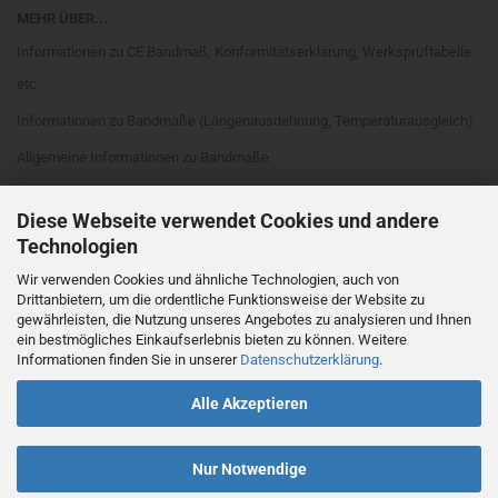
MEHR ÜBER...
Informationen zu CE Bandmaß, Konformitätserklärung, Werksprüftabelle
etc
Informationen zu Bandmaße (Längenausdehnung, Temperaturausgleich)
Allgemeine Informationen zu Bandmaße
Informationen zu Bandmaßarten
Diese Webseite verwendet Cookies und andere
Rahmenarten
Technologien
Maßanfang
Wir verwenden Cookies und ähnliche Technologien, auch von
Drittanbietern, um die ordentliche Funktionsweise der Website zu
EG Genauigkeitsklassen
gewährleisten, die Nutzung unseres Angebotes zu analysieren und Ihnen
Cookie Einstellungen
ein bestmögliches Einkaufserlebnis bieten zu können. Weitere
Informationen finden Sie in unserer
Datenschutzerklärung
.
Alle Akzeptieren
Nur Notwendige