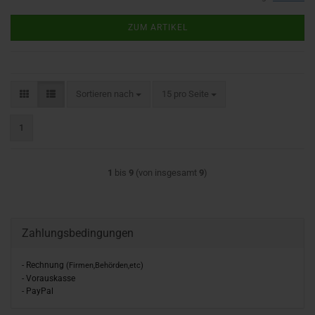
ZUM ARTIKEL
Sortieren nach
pro Seite
Sortieren nach
15 pro Seite
1
1
bis
9
(von insgesamt
9
)
Zahlungsbedingungen
- Rechnung
(Firmen,Behörden,etc)
- Vorauskasse
- PayPal