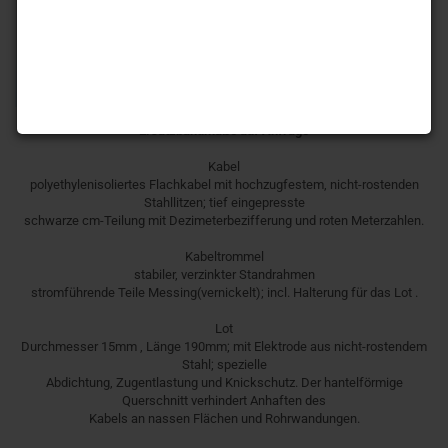
Ersatzbandmaße auf Anfrage
Kabel
polyethylenisoliertes Flachkabel mit hochzugfestem, nicht-rostenden
Stahllitzen; tief eingepresste
schwarze cm-Teilung mit Dezimeterbezifferung und roten Meterzahlen.
Kabeltrommel
stabiler, verzinkter Standrahmen
stromführende Teile Messing(vernickelt); incl. Halterung für das Lot .
Lot
Durchmesser 15mm , Länge 190mm; mit Elektrode aus nicht-rostendem
Stahl; spezielle
Abdichtung, Zugentlastung und Knickschutz. Der hantelförmige
Querschnitt verhindert Anhaften des
Kabels an nassen Flächen und Rohrwandungen.