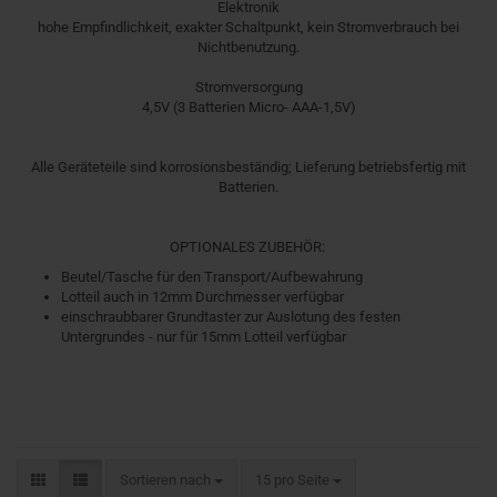
Elektronik
hohe Empfindlichkeit, exakter Schaltpunkt, kein Stromverbrauch bei
Nichtbenutzung.
Stromversorgung
4,5V (3 Batterien Micro- AAA-1,5V)
Alle Geräteteile sind korrosionsbeständig; Lieferung betriebsfertig mit
Batterien.
OPTIONALES ZUBEHÖR:
Beutel/Tasche für den Transport/Aufbewahrung
Lotteil auch in 12mm Durchmesser verfügbar
einschraubbarer Grundtaster zur Auslotung des festen
Untergrundes - nur für 15mm Lotteil verfügbar
Sortieren nach
pro Seite
Sortieren nach
15 pro Seite