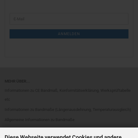
WEITER
E-
ZUR
Mail
NEWSLETTER-
ANMELDUNG
ANMELDEN
MEHR ÜBER...
Informationen zu CE Bandmaß, Konformitätserklärung, Werksprüftabelle
etc
Informationen zu Bandmaße (Längenausdehnung, Temperaturausgleich)
Allgemeine Informationen zu Bandmaße
Informationen zu Bandmaßarten
Diese Webseite verwendet Cookies und andere