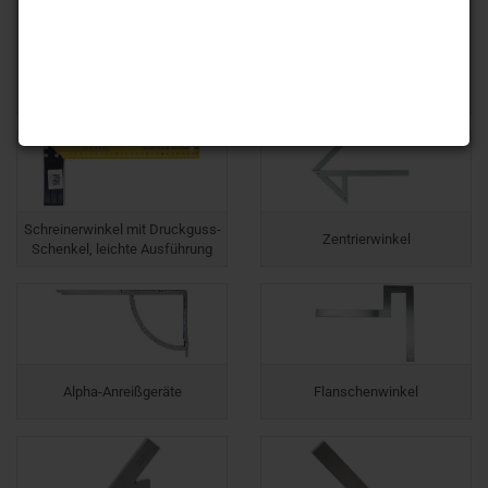
Schreinerwinkel mit
Zimmermannswinkel
Buchenholzschenkel
Schreinerwinkel mit Druckguss-
Zentrierwinkel
Schenkel, leichte Ausführung
Alpha-Anreißgeräte
Flanschenwinkel