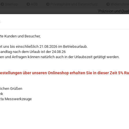
Sitemap
AGB
Privatsphäre und Datenschutz
Widerrufsre
"Präzision und Qual
Profis für Profis un
Suche...
:
über 40 Jahre Erfah
rte Kunden und Besucher,
IMPRESSUM
et uns bis einschließlich 21.08.2026 im Betriebsurlaub.
»
»
sandtag nach dem Urlaub ist der 24.08.26
Sets / Specials
Bleistifte
en und Anfragen können natürlich auch in der Urlaubszeit getätigt werden.
fte
Bestellungen über unseren Onlineshop erhalten Sie in dieser Zeit 5% R
lichen Grüßen
nk
Sortieren nach
pro Seite
Sortieren nach
15 pro Seite
kta Messwerkzeuge
144 x Zimmermannsbleistift 24 cm lang rot lacki