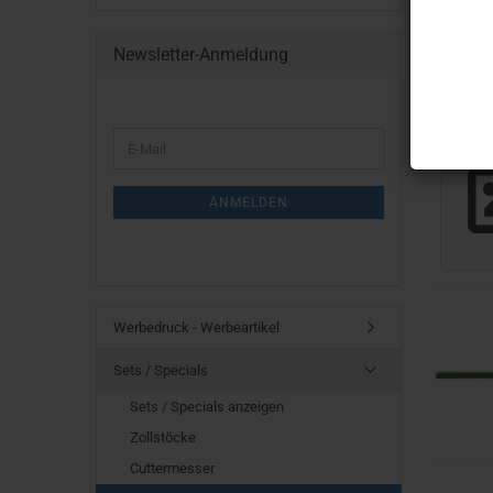
Newsletter-Anmeldung
WEITER
E-
ZUR
Mail
NEWSLETTER-
ANMELDUNG
ANMELDEN
Werbedruck - Werbeartikel
Sets / Specials
Sets / Specials anzeigen
Zollstöcke
Cuttermesser