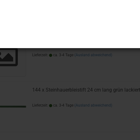
Lieferzeit:
ca. 3-4 Tage
(Ausland abweichend)
144 x Zimmermannsbleistift 24 cm lang weiß lac
Lieferzeit:
ca. 3-4 Tage
(Ausland abweichend)
144 x Steinhauerbleistift 24 cm lang grün lackier
Lieferzeit:
ca. 3-4 Tage
(Ausland abweichend)