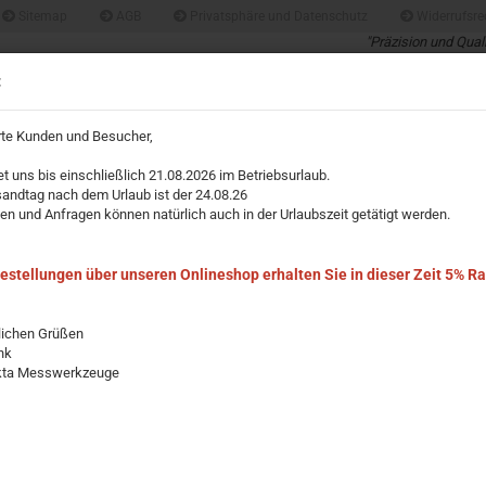
Sitemap
AGB
Privatsphäre und Datenschutz
Widerrufsre
"Präzision und Qual
Profis für Profis un
Suche...
:
über 40 Jahre Erfah
rte Kunden und Besucher,
IMPRESSUM
et uns bis einschließlich 21.08.2026 im Betriebsurlaub.
»
ellen
sandtag nach dem Urlaub ist der 24.08.26
Wasserwaage 1 Horizontal-& 1 Vertikallibelle verschraubt 60 cm
en und Anfragen können natürlich auch in der Urlaubszeit getätigt werden.
W
v
Bestellungen über unseren Onlineshop erhalten Sie in dieser Zeit 5% R
Ar
lichen Grüßen
Li
nk
kta Messwerkzeuge