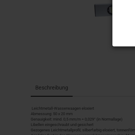
Beschreibung
Leichtmetall-Wasserwaagen eloxiert
Abmessung: 50 x 20 mm
Genauigkeit: mind. 0,5 mm/m = 0,029° (in Normallage)
Libellen eingeschraubt und gesichert
Gezogenes Leichtmetallprofil, silberfarbig eloxiert, tonnenför