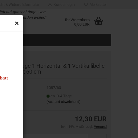
cht & Widerrufsformular
Kundenlogin
Merkzettel
ität auf ganzer Länge - von
d alle die es werden wollen"
Ihr Warenkorb
rung für Sie
0,00 EUR
asserwaage 1 Horizontal-& 1 Vertikallibelle
erschraubt 60 cm
abatt
t.Nr.:
1087/60
eferzeit:
ca. 3-4 Tage
(Ausland abweichend)
12,30 EUR
inkl. 19% MwSt. zzgl.
Versand