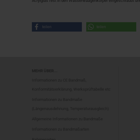
Acrylglas fest in den Wasserwaagenkörper eingeschraubt und
teilen
teilen
MEHR ÜBER...
Informationen zu CE Bandmaß,
Konformitätserklärung, Werksprüftabelle etc
Informationen zu Bandmaße
(Längenausdehnung, Temperaturausgleich)
Allgemeine Informationen zu Bandmaße
Informationen zu Bandmaßarten
Rahmenarten