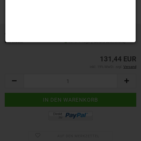
Art.Nr.:
900AR/200
Lieferzeit:
ca. 3-4 Tage
(Ausland abweichend)
131,44 EUR
inkl. 19% MwSt. zzgl.
Versand
AUF DEN MERKZETTEL