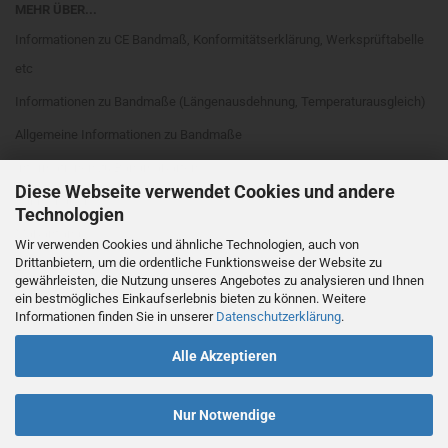
MEHR ÜBER...
Informationen zu CE Bandmaß, Konformitätserklärung, Werksprüftabelle
etc
Informationen zu Bandmaße (Längenausdehnung, Temperaturausgleich)
Allgemeine Informationen zu Bandmaße
Informationen zu Bandmaßarten
Diese Webseite verwendet Cookies und andere
Rahmenarten
Technologien
Maßanfang
Wir verwenden Cookies und ähnliche Technologien, auch von
Drittanbietern, um die ordentliche Funktionsweise der Website zu
EG Genauigkeitsklassen
gewährleisten, die Nutzung unseres Angebotes zu analysieren und Ihnen
Cookie Einstellungen
ein bestmögliches Einkaufserlebnis bieten zu können. Weitere
Informationen finden Sie in unserer
Datenschutzerklärung
.
Alle Akzeptieren
Nur Notwendige