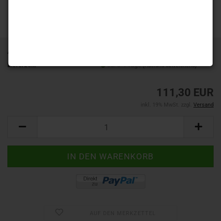
Art.Nr.:
1061P-250
Lieferzeit:
ca. 3-4 Tage
(Ausland abweichend)
111,30 EUR
inkl. 19% MwSt. zzgl.
Versand
AUF DEN MERKZETTEL