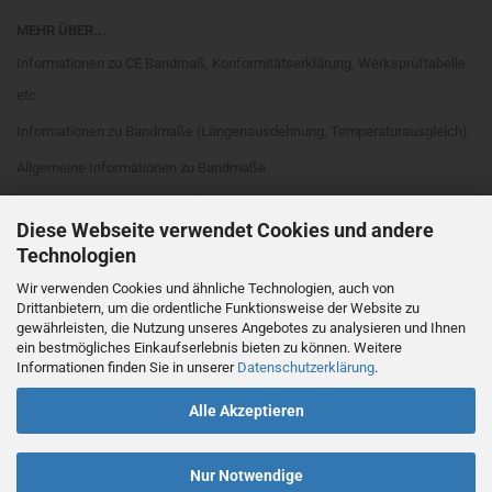
MEHR ÜBER...
Informationen zu CE Bandmaß, Konformitätserklärung, Werksprüftabelle
etc
Informationen zu Bandmaße (Längenausdehnung, Temperaturausgleich)
Allgemeine Informationen zu Bandmaße
Informationen zu Bandmaßarten
Diese Webseite verwendet Cookies und andere
Rahmenarten
Technologien
Maßanfang
Wir verwenden Cookies und ähnliche Technologien, auch von
Drittanbietern, um die ordentliche Funktionsweise der Website zu
EG Genauigkeitsklassen
gewährleisten, die Nutzung unseres Angebotes zu analysieren und Ihnen
Cookie Einstellungen
ein bestmögliches Einkaufserlebnis bieten zu können. Weitere
Informationen finden Sie in unserer
Datenschutzerklärung
.
Alle Akzeptieren
Nur Notwendige