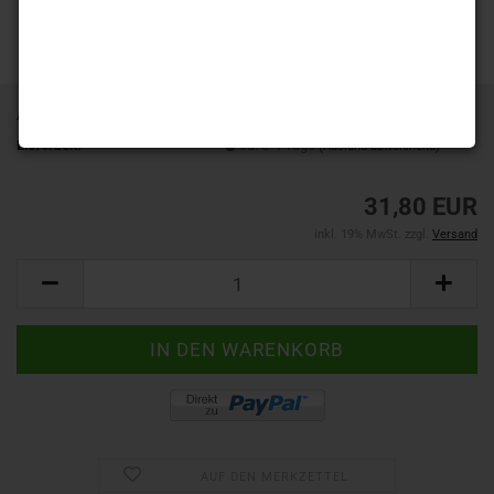
Art.Nr.:
913FW500
Lieferzeit:
ca. 3-4 Tage
(Ausland abweichend)
31,80 EUR
inkl. 19% MwSt. zzgl.
Versand
AUF DEN MERKZETTEL