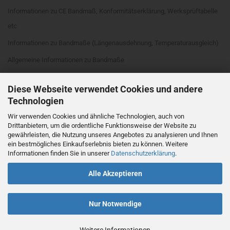
Informationen zu CE Bandmaß, Konformitätserklärung, Werksprüftabelle
etc
Informationen zu Bandmaße (Längenausdehnung, Temperaturausgleich)
Allgemeine Informationen zu Bandmaße
Informationen zu Bandmaßarten
Diese Webseite verwendet Cookies und andere
Rahmenarten
Technologien
Maßanfang
Wir verwenden Cookies und ähnliche Technologien, auch von
Drittanbietern, um die ordentliche Funktionsweise der Website zu
EG Genauigkeitsklassen
gewährleisten, die Nutzung unseres Angebotes zu analysieren und Ihnen
Cookie Einstellungen
ein bestmögliches Einkaufserlebnis bieten zu können. Weitere
Informationen finden Sie in unserer
Datenschutzerklärung
.
Alle Akzeptieren
Nur Notwendige